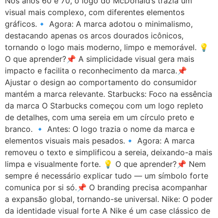
Nos anos 60 e 70, o logo do McDonald’s trazia um
visual mais complexo, com diferentes elementos
gráficos.🔹 Agora: A marca adotou o minimalismo,
destacando apenas os arcos dourados icônicos,
tornando o logo mais moderno, limpo e memorável. 💡
O que aprender?📌 A simplicidade visual gera mais
impacto e facilita o reconhecimento da marca.📌
Ajustar o design ao comportamento do consumidor
mantém a marca relevante. Starbucks: Foco na essência
da marca O Starbucks começou com um logo repleto
de detalhes, com uma sereia em um círculo preto e
branco. 🔹 Antes: O logo trazia o nome da marca e
elementos visuais mais pesados.🔹 Agora: A marca
removeu o texto e simplificou a sereia, deixando-a mais
limpa e visualmente forte. 💡 O que aprender?📌 Nem
sempre é necessário explicar tudo — um símbolo forte
comunica por si só.📌 O branding precisa acompanhar
a expansão global, tornando-se universal. Nike: O poder
da identidade visual forte A Nike é um case clássico de