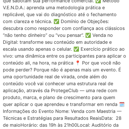
que sabotam sua performance comercial. ✅ Método
V.E.N.D.A.: aprenda uma metodologia prática e
replicável, que vai do diagnóstico até o fechamento
com clareza e técnica. ✅ Domínio de Objeções:
descubra como responder com confiança aos clássicos
“não tenho dinheiro” ou “vou pensar”. ✅ Venda no
Digital: transforme seu conteúdo em autoridade e
escala usando apenas o celular. ✅ Exercício prático ao
vivo: uma dinâmica entre os participantes para aplicar o
conteúdo ali, na hora, na prática 📍 Por que você não
pode perder? Porque não é apenas mais um evento. É
uma oportunidade real de virada, onde além do
conteúdo você vai conhecer uma estrutura real de
aplicação, através da ProtegeClub — uma rede com
produto, marca, e plano de crescimento para quem
quer aplicar o que aprendeu e transformar em renda 🗓️
Informações do Evento Nome: Venda com Maestria —
Técnicas e Estratégias para Resultados ReaisData: 28
de maioHorário: das 19h às 21h00Local: Auditório da